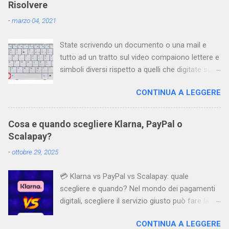
Risolvere
-
marzo 04, 2021
State scrivendo un documento o una mail e
tutto ad un tratto sul video compaiono lettere e
simboli diversi rispetto a quelli che digitate sulla
tastiera. Cos’è successo? Perché i pulsanti
CONTINUA A LEGGERE
sembrano “impazziti”? Questo fenomeno
accade in particolare utilizzando Windows, che
è spesso configurato con due lingue (italiano e
Cosa e quando scegliere Klarna, PayPal o
inglese) ed è facile switchare inavvertitamente
Scalapay?
dall’una all’altra. Per risolvere questo problema
-
ottobre 29, 2025
basta usare contemporaneamente due tasti
che consentono di riselezionare la tastiera
💳 Klarna vs PayPal vs Scalapay: quale
corretta e riportare così tutto alla normalità. Si
scegliere e quando? Nel mondo dei pagamenti
tratta dei tasti SHIFT+ALT Il problema capita
digitali, scegliere il servizio giusto può fare la
proprio quando accidentalmente si attiva la
differenza tra una spesa gestita bene e una
combinazione di questi due tasti.
CONTINUA A LEGGERE
sorpresa poco gradita. Ecco un confronto