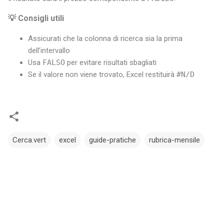
💡 Consigli utili
Assicurati che la colonna di ricerca sia la prima
dell’intervallo
Usa
FALSO
per evitare risultati sbagliati
Se il valore non viene trovato, Excel restituirà
#N/D
Cerca.vert
excel
guide-pratiche
rubrica-mensile
C
o
m
m
e