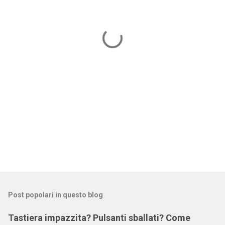
n
t
i
Post popolari in questo blog
Tastiera impazzita? Pulsanti sballati? Come