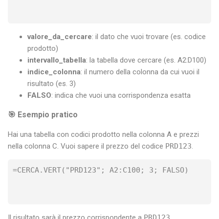
valore_da_cercare
: il dato che vuoi trovare (es. codice
prodotto)
intervallo_tabella
: la tabella dove cercare (es. A2:D100)
indice_colonna
: il numero della colonna da cui vuoi il
risultato (es. 3)
FALSO
: indica che vuoi una corrispondenza esatta
🎯 Esempio pratico
Hai una tabella con codici prodotto nella colonna A e prezzi
nella colonna C. Vuoi sapere il prezzo del codice
PRD123
.
=CERCA.VERT("PRD123"; A2:C100; 3; FALSO)

Il risultato sarà il prezzo corrispondente a
PRD123
.