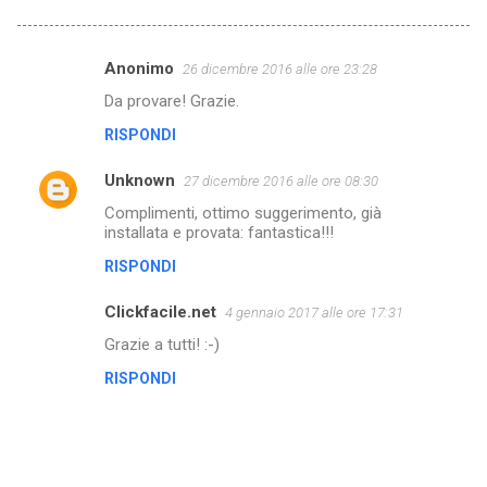
Anonimo
26 dicembre 2016 alle ore 23:28
C
Da provare! Grazie.
o
RISPONDI
m
m
Unknown
27 dicembre 2016 alle ore 08:30
e
Complimenti, ottimo suggerimento, già
n
installata e provata: fantastica!!!
t
RISPONDI
i
Clickfacile.net
4 gennaio 2017 alle ore 17:31
Grazie a tutti! :-)
RISPONDI