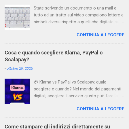
n
t
State scrivendo un documento o una mail e
o
tutto ad un tratto sul video compaiono lettere e
simboli diversi rispetto a quelli che digitate sulla
tastiera. Cos’è successo? Perché i pulsanti
CONTINUA A LEGGERE
sembrano “impazziti”? Questo fenomeno
accade in particolare utilizzando Windows, che
è spesso configurato con due lingue (italiano e
Cosa e quando scegliere Klarna, PayPal o
inglese) ed è facile switchare inavvertitamente
Scalapay?
dall’una all’altra. Per risolvere questo problema
-
ottobre 29, 2025
basta usare contemporaneamente due tasti
che consentono di riselezionare la tastiera
💳 Klarna vs PayPal vs Scalapay: quale
corretta e riportare così tutto alla normalità. Si
scegliere e quando? Nel mondo dei pagamenti
tratta dei tasti SHIFT+ALT Il problema capita
digitali, scegliere il servizio giusto può fare la
proprio quando accidentalmente si attiva la
differenza tra una spesa gestita bene e una
combinazione di questi due tasti.
CONTINUA A LEGGERE
sorpresa poco gradita. Ecco un confronto
pratico tra tre soluzioni molto diffuse: Klarna ,
PayPal e Scalapay . 🧾 Klarna Origine : Svezia
Come stampare gli indirizzi direttamente su