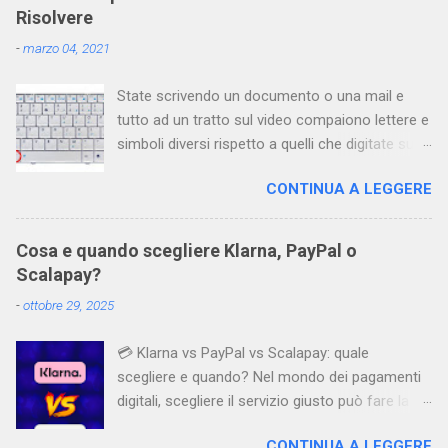
Risolvere
-
marzo 04, 2021
State scrivendo un documento o una mail e
tutto ad un tratto sul video compaiono lettere e
simboli diversi rispetto a quelli che digitate sulla
tastiera. Cos’è successo? Perché i pulsanti
CONTINUA A LEGGERE
sembrano “impazziti”? Questo fenomeno
accade in particolare utilizzando Windows, che
è spesso configurato con due lingue (italiano e
Cosa e quando scegliere Klarna, PayPal o
inglese) ed è facile switchare inavvertitamente
Scalapay?
dall’una all’altra. Per risolvere questo problema
-
ottobre 29, 2025
basta usare contemporaneamente due tasti
che consentono di riselezionare la tastiera
💳 Klarna vs PayPal vs Scalapay: quale
corretta e riportare così tutto alla normalità. Si
scegliere e quando? Nel mondo dei pagamenti
tratta dei tasti SHIFT+ALT Il problema capita
digitali, scegliere il servizio giusto può fare la
proprio quando accidentalmente si attiva la
differenza tra una spesa gestita bene e una
combinazione di questi due tasti.
CONTINUA A LEGGERE