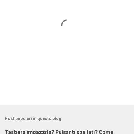
e
n
t
i
Post popolari in questo blog
Tastiera impazzita? Pulsanti sballati? Come