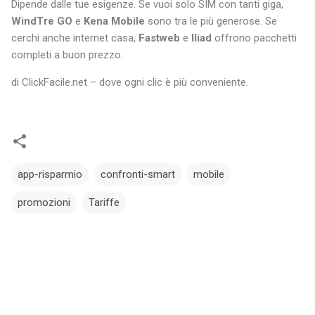
Dipende dalle tue esigenze. Se vuoi solo SIM con tanti giga,
WindTre GO
e
Kena Mobile
sono tra le più generose. Se
cerchi anche internet casa,
Fastweb
e
Iliad
offrono pacchetti
completi a buon prezzo.
di ClickFacile.net – dove ogni clic è più conveniente.
app-risparmio
confronti-smart
mobile
promozioni
Tariffe
C
o
m
m