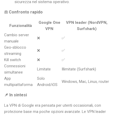
sicurezza nel sistema operativo.
⚖️ Confronto rapido
Google One
VPN leader (NordVPN,
Funzionalità
VPN
Surfshark)
Cambio server
❌
✅
manuale
Geo‑sblocco
❌
✅
streaming
Kill switch
❌
✅
Connessioni
Limitate
Illimitate (Surfshark)
simultanee
App
Solo
Windows, Mac, Linux, router
multipiattaforma
Android/iOS
📌 In sintesi
La VPN di Google era pensata per utenti occasionali, con
protezione base ma poche opzioni avanzate. Le VPN leader