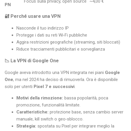
Focus sulla privacy, open source
~4,00 €
PN
🔐 Perché usare una VPN
Nasconde il tuo indirizzo IP
Protegge i dati su reti Wi‑Fi pubbliche
Aggira restrizioni geografiche (streaming, siti bloccati)
Riduce tracciamenti pubblicitari e sorveglianza
📉 La VPN di Google One
Google aveva introdotto una VPN integrata nei piani
Google
One
, ma nel 2024 ha deciso di rimuoverla. Ora è disponibile
solo per utenti
Pixel 7 e successivi
.
Motivi della rimozione:
bassa popolarità, poca
promozione, funzionalità limitate.
Caratteristiche:
protezione base, senza cambio server
manuale, kill switch o geo‑sblocco.
Strategia:
spostata su Pixel per integrare meglio la