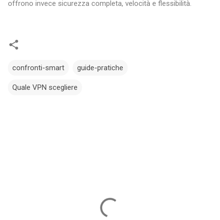
offrono invece sicurezza completa, velocità e flessibilità.
confronti-smart
guide-pratiche
Quale VPN scegliere
C
o
m
m
e
n
t
i