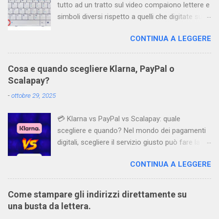
tutto ad un tratto sul video compaiono lettere e
simboli diversi rispetto a quelli che digitate sulla
tastiera. Cos’è successo? Perché i pulsanti
CONTINUA A LEGGERE
sembrano “impazziti”? Questo fenomeno
accade in particolare utilizzando Windows, che
è spesso configurato con due lingue (italiano e
Cosa e quando scegliere Klarna, PayPal o
inglese) ed è facile switchare inavvertitamente
Scalapay?
dall’una all’altra. Per risolvere questo problema
-
ottobre 29, 2025
basta usare contemporaneamente due tasti
che consentono di riselezionare la tastiera
💳 Klarna vs PayPal vs Scalapay: quale
corretta e riportare così tutto alla normalità. Si
scegliere e quando? Nel mondo dei pagamenti
tratta dei tasti SHIFT+ALT Il problema capita
digitali, scegliere il servizio giusto può fare la
proprio quando accidentalmente si attiva la
differenza tra una spesa gestita bene e una
combinazione di questi due tasti.
CONTINUA A LEGGERE
sorpresa poco gradita. Ecco un confronto
pratico tra tre soluzioni molto diffuse: Klarna ,
PayPal e Scalapay . 🧾 Klarna Origine : Svezia
Come stampare gli indirizzi direttamente su
Modalità di pagamento : 3 rate mensili,
una busta da lettera.
pagamento dopo 30 giorni, finanziamento in 6 o