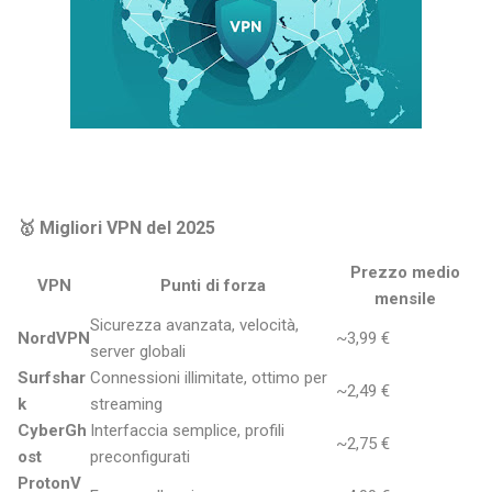
🥇 Migliori VPN del 2025
Prezzo medio
VPN
Punti di forza
mensile
Sicurezza avanzata, velocità,
NordVPN
~3,99 €
server globali
Surfshar
Connessioni illimitate, ottimo per
~2,49 €
k
streaming
CyberGh
Interfaccia semplice, profili
~2,75 €
ost
preconfigurati
ProtonV